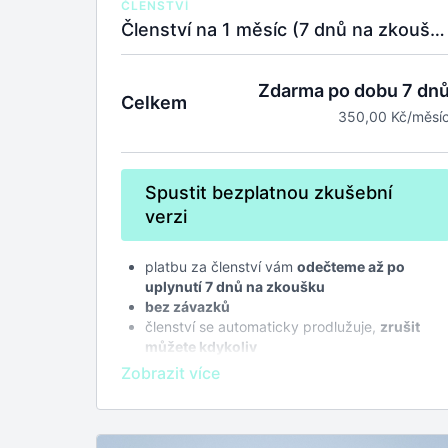
ČLENSTVÍ
Členství na 1 měsíc (7 dnů na zkoušku zdarma)
Zdarma po dobu 7 dn
Celkem
350,00 Kč/měsí
Spustit bezplatnou zkušební
verzi
platbu za členství vám
odečteme až po
uplynutí 7 dnů na zkoušku
bez závazků
členství se automaticky prodlužuje,
zrušit
můžete kdykoliv