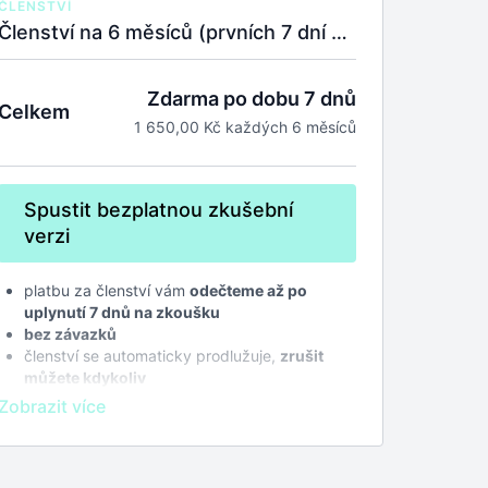
ČLENSTVÍ
Členství na 6 měsíců (prvních 7 dní na zkoušku zdarma).
Zdarma po dobu 7 dnů
Celkem
1 650,00 Kč každých 6 měsíců
Spustit bezplatnou zkušební
verzi
platbu za členství vám
odečteme až po
uplynutí 7 dnů na zkoušku
bez závazků
členství se automaticky prodlužuje,
zrušit
můžete kdykoliv