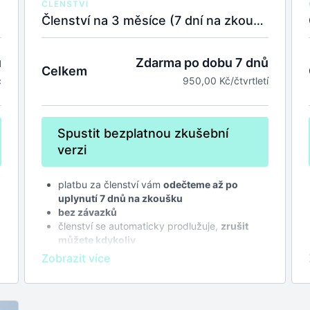
ČLENSTVÍ
Členství na 3 měsíce (7 dní na zkoušku zdarma)
Zdarma po dobu 7 dnů
ů
Celkem
950,00 Kč/čtvrtletí
c
Spustit bezplatnou zkušební
verzi
platbu za členství vám
odečteme až po
uplynutí 7 dnů na zkoušku
bez závazků
členství se automaticky prodlužuje,
zrušit
můžete kdykoliv