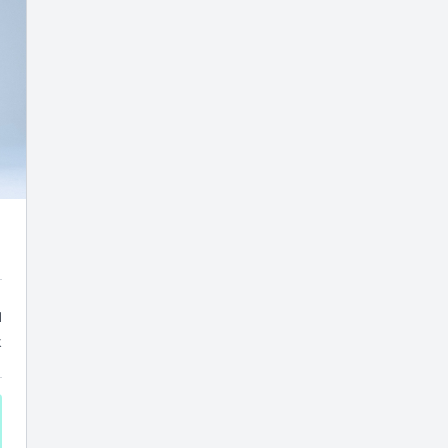
rma)
ů
k