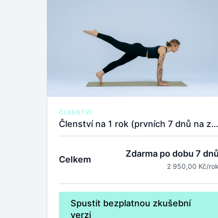
ČLENSTVÍ
Členství na 1 rok (prvních 7 dnů na zkoušku zda
Zdarma po dobu 7 dn
Celkem
2 950,00 Kč/ro
Spustit bezplatnou zkušební
verzi