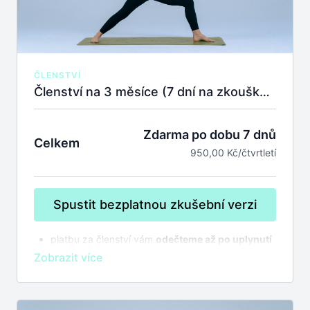
ČLENSTVÍ
Členství na 3 měsíce (7 dní na zkoušku zdarma)
Zdarma po dobu 7 dnů
Celkem
950,00 Kč/čtvrtletí
Spustit bezplatnou zkušební verzi
platbu za členství vám
odečteme až po uplynutí
7 dnů na zkoušku
bez závazků
členství se automaticky prodlužuje,
zrušit
můžete kdykoliv