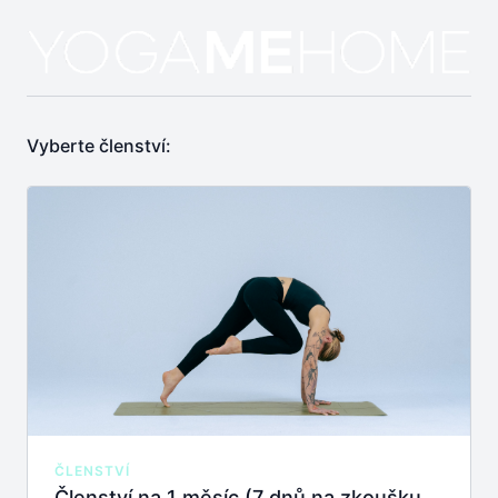
Vyberte členství:
ČLENSTVÍ
Členství na 1 měsíc (7 dnů na zkoušku zdarma)