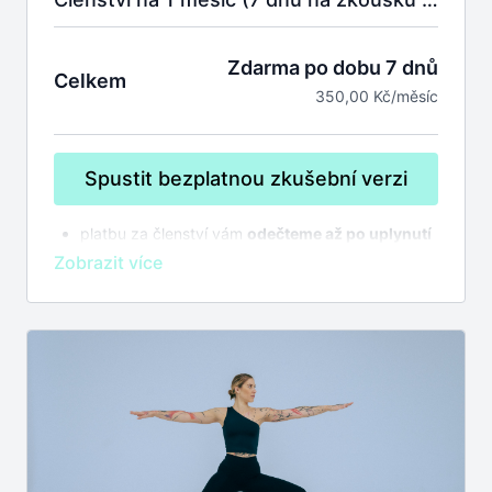
Zdarma po dobu 7 dnů
Celkem
350,00 Kč/měsíc
Spustit bezplatnou zkušební verzi
platbu za členství vám
odečteme až po uplynutí
7 dnů na zkoušku
bez závazků
členství se automaticky prodlužuje,
zrušit
můžete kdykoliv