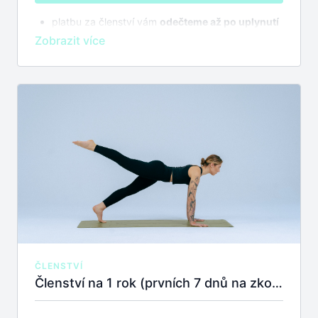
platbu za členství vám
odečteme až po uplynutí
7 dnů na zkoušku
bez závazků
členství se automaticky prodlužuje,
zrušit
můžete kdykoliv
ČLENSTVÍ
Členství na 1 rok (prvních 7 dnů na zkoušku zdarma)