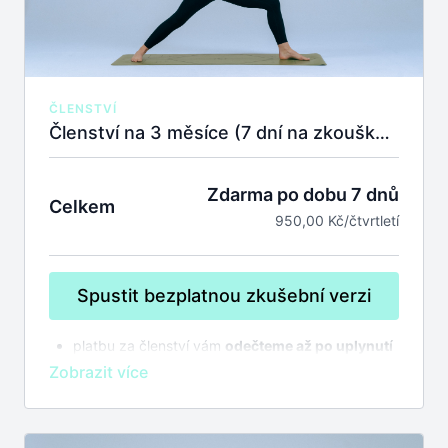
ČLENSTVÍ
Členství na 3 měsíce (7 dní na zkoušku zdarma)
Zdarma po dobu 7 dnů
Celkem
950,00 Kč/čtvrtletí
Spustit bezplatnou zkušební verzi
platbu za členství vám
odečteme až po uplynutí
7 dnů na zkoušku
bez závazků
členství se automaticky prodlužuje,
zrušit
můžete kdykoliv