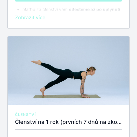
platbu za členství vám
odečteme až po uplynutí
7 dnů na zkoušku
bez závazků
členství se automaticky prodlužuje,
zrušit
můžete kdykoliv
ČLENSTVÍ
Členství na 1 rok (prvních 7 dnů na zkoušku zdarma)