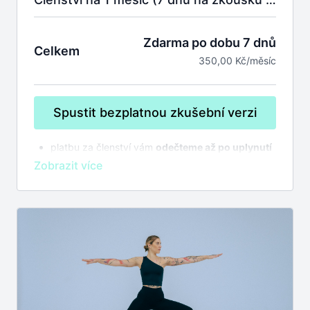
Zdarma po dobu 7 dnů
Celkem
350,00 Kč/měsíc
Spustit bezplatnou zkušební verzi
platbu za členství vám
odečteme až po uplynutí
7 dnů na zkoušku
bez závazků
členství se automaticky prodlužuje,
zrušit
můžete kdykoliv