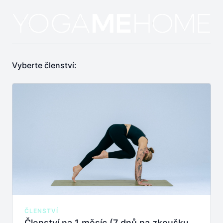
Vyberte členství:
ČLENSTVÍ
Členství na 1 měsíc (7 dnů na zkoušku zdarma)