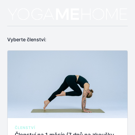
Vyberte členství:
ČLENSTVÍ
Členství na 1 měsíc (7 dnů na zkoušku zdarma)