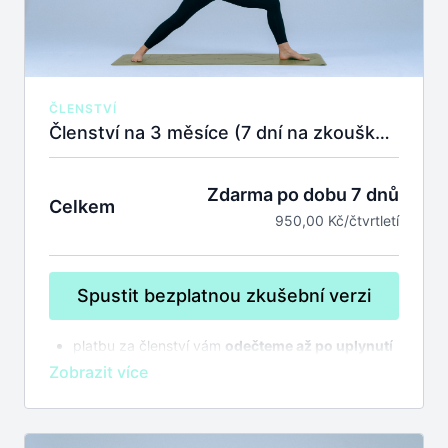
ČLENSTVÍ
Členství na 3 měsíce (7 dní na zkoušku zdarma)
Zdarma po dobu 7 dnů
Celkem
950,00 Kč/čtvrtletí
Spustit bezplatnou zkušební verzi
platbu za členství vám
odečteme až po uplynutí
7 dnů na zkoušku
bez závazků
členství se automaticky prodlužuje,
zrušit
můžete kdykoliv