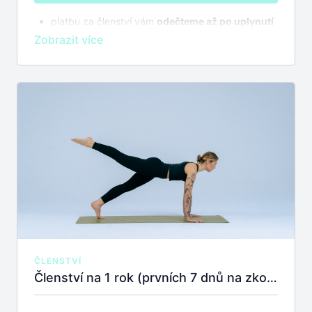
platbu za členství vám
odečteme až po uplynutí
7 dnů na zkoušku
bez závazků
členství se automaticky prodlužuje,
zrušit
můžete kdykoliv
ČLENSTVÍ
Členství na 1 rok (prvních 7 dnů na zkoušku zdarma)