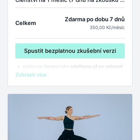
Zdarma po dobu 7 dnů
Celkem
350,00 Kč/měsíc
Spustit bezplatnou zkušební verzi
platbu za členství vám
odečteme až po uplynutí
7 dnů na zkoušku
bez závazků
členství se automaticky prodlužuje,
zrušit
můžete kdykoliv