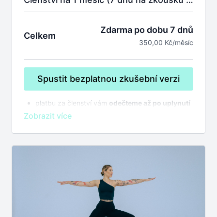
Zdarma po dobu 7 dnů
Celkem
350,00 Kč/měsíc
Spustit bezplatnou zkušební verzi
platbu za členství vám
odečteme až po uplynutí
7 dnů na zkoušku
bez závazků
členství se automaticky prodlužuje,
zrušit
můžete kdykoliv