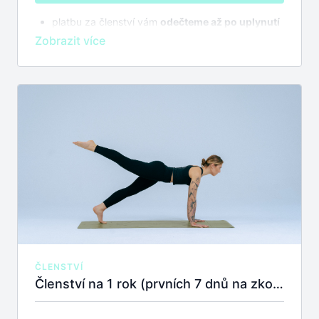
platbu za členství vám
odečteme až po uplynutí
7 dnů na zkoušku
bez závazků
členství se automaticky prodlužuje,
zrušit
můžete kdykoliv
ČLENSTVÍ
Členství na 1 rok (prvních 7 dnů na zkoušku zdarma)