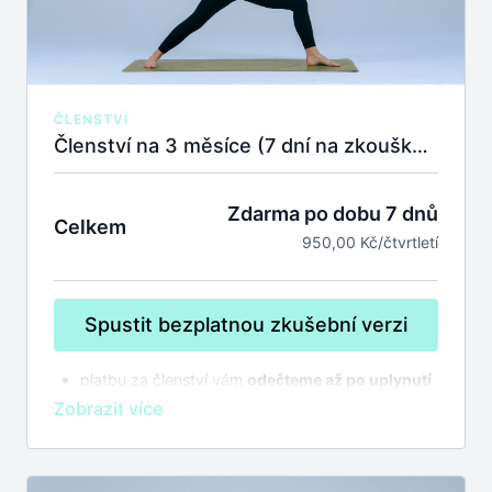
ČLENSTVÍ
Členství na 3 měsíce (7 dní na zkoušku zdarma)
Zdarma po dobu 7 dnů
Celkem
950,00 Kč/čtvrtletí
Spustit bezplatnou zkušební verzi
platbu za členství vám
odečteme až po uplynutí
7 dnů na zkoušku
bez závazků
členství se automaticky prodlužuje,
zrušit
můžete kdykoliv