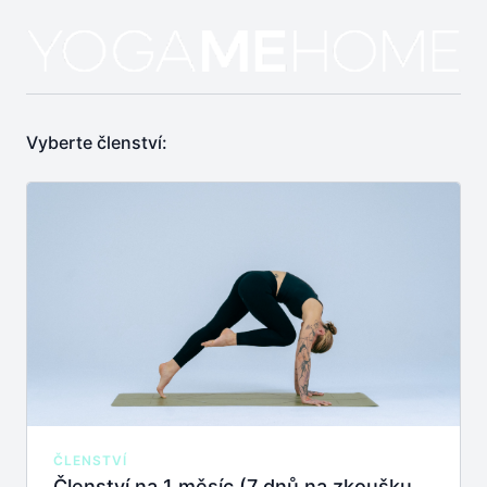
Vyberte členství:
ČLENSTVÍ
Členství na 1 měsíc (7 dnů na zkoušku zdarma)