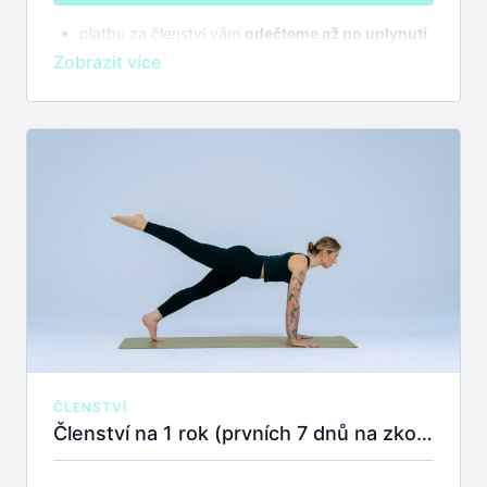
platbu za členství vám
odečteme až po uplynutí
7 dnů na zkoušku
bez závazků
členství se automaticky prodlužuje,
zrušit
můžete kdykoliv
ČLENSTVÍ
Členství na 1 rok (prvních 7 dnů na zkoušku zdarma)