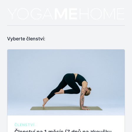
Vyberte členství:
ČLENSTVÍ
Členství na 1 měsíc (7 dnů na zkoušku zdarma)