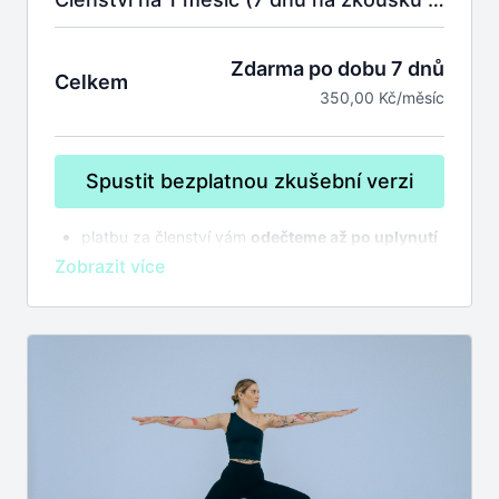
Zdarma po dobu 7 dnů
Celkem
350,00 Kč/měsíc
Spustit bezplatnou zkušební verzi
platbu za členství vám
odečteme až po uplynutí
7 dnů na zkoušku
bez závazků
členství se automaticky prodlužuje,
zrušit
můžete kdykoliv