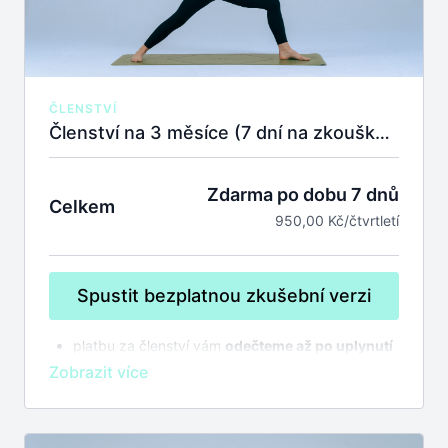
ČLENSTVÍ
Členství na 3 měsíce (7 dní na zkoušku zdarma)
Zdarma po dobu 7 dnů
Celkem
950,00 Kč/čtvrtletí
Spustit bezplatnou zkušební verzi
platbu za členství vám
odečteme až po uplynutí
7 dnů na zkoušku
bez závazků
členství se automaticky prodlužuje,
zrušit
můžete kdykoliv