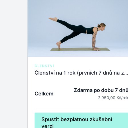
ČLENSTVÍ
Členství na 1 rok (prvních 7 dnů na zkoušku zda
Zdarma po dobu 7 dn
Celkem
2 950,00 Kč/ro
Spustit bezplatnou zkušební
verzi