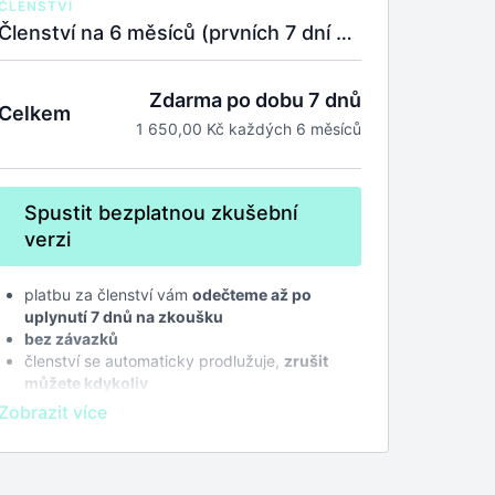
ČLENSTVÍ
Členství na 6 měsíců (prvních 7 dní na zkoušku zdarma).
Zdarma po dobu 7 dnů
Celkem
1 650,00 Kč každých 6 měsíců
Spustit bezplatnou zkušební
verzi
platbu za členství vám
odečteme až po
uplynutí 7 dnů na zkoušku
bez závazků
členství se automaticky prodlužuje,
zrušit
můžete kdykoliv