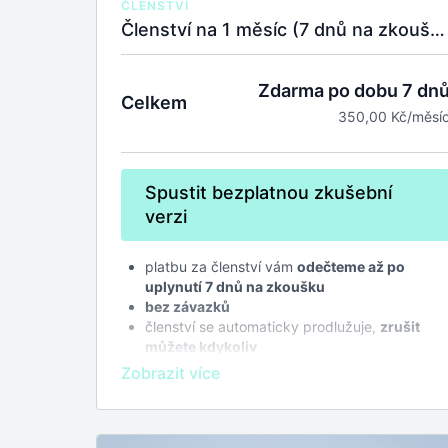
ČLENSTVÍ
Členství na 1 měsíc (7 dnů na zkoušku zdarma)
Zdarma po dobu 7 dn
Celkem
350,00 Kč/měsí
Spustit bezplatnou zkušební
verzi
platbu za členství vám
odečteme až po
uplynutí 7 dnů na zkoušku
bez závazků
členství se automaticky prodlužuje,
zrušit
můžete kdykoliv