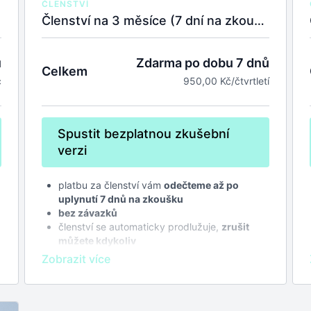
ČLENSTVÍ
Členství na 3 měsíce (7 dní na zkoušku zdarma)
Zdarma po dobu 7 dnů
ů
Celkem
950,00 Kč/čtvrtletí
c
Spustit bezplatnou zkušební
verzi
platbu za členství vám
odečteme až po
uplynutí 7 dnů na zkoušku
bez závazků
členství se automaticky prodlužuje,
zrušit
můžete kdykoliv