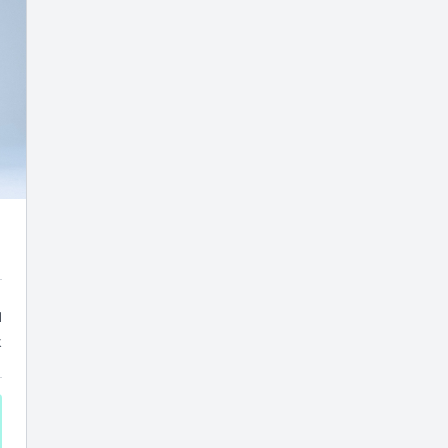
rma)
ů
k