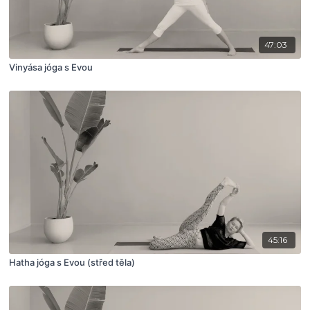
47:03
Vinyása jóga s Evou
45:16
Hatha jóga s Evou (střed těla)