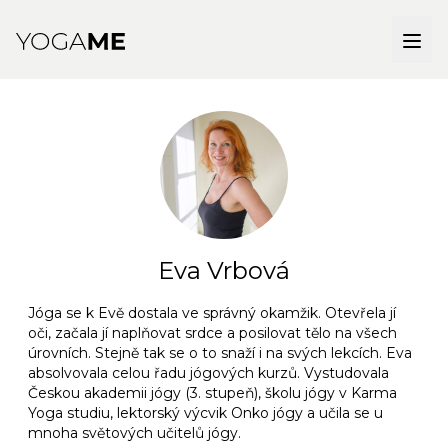
Eva Vrbová
Jóga se k Evě dostala ve správný okamžik. Otevřela jí
oči, začala jí naplňovat srdce a posilovat tělo na všech
úrovních. Stejně tak se o to snaží i na svých lekcích. Eva
absolvovala celou řadu jógových kurzů. Vystudovala
Českou akademii jógy (3. stupeň), školu jógy v Karma
Yoga studiu, lektorský výcvik Onko jógy a učila se u
mnoha světových učitelů jógy.