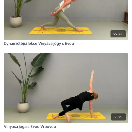
35:03
Dynamičtější lekce Vinyása jógy s Evou
17:09
Vinyása jóga s Evou Vrbovou