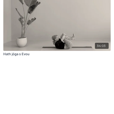
34:03
Hath jóga s Evou