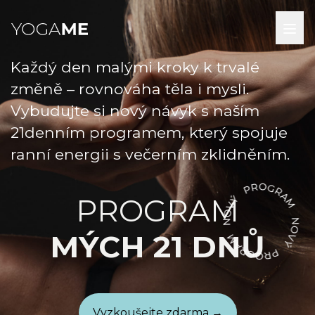
Každý den malými kroky k trvalé
změně – rovnováha těla i mysli.
Vybudujte si nový návyk s naším
21denním programem, který spojuje
ranní energii s večerním zklidněním.
PROGRAM
MÝCH 21 DNŮ
Vyzkoušejte zdarma →