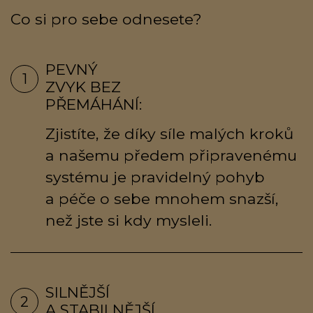
Co si pro sebe odnesete?
PEVNÝ
1
ZVYK BEZ
PŘEMÁHÁNÍ:
Zjistíte, že díky síle malých kroků
a našemu předem připravenému
systému je pravidelný pohyb
a péče o sebe mnohem snazší,
než jste si kdy mysleli.
SILNĚJŠÍ
2
A STABILNĚJŠÍ