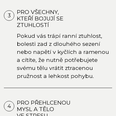
PRO VŠECHNY,
3
KTEŘÍ BOJUJÍ SE
ZTUHLOSTÍ
Pokud vás trápí ranní ztuhlost,
bolesti zad z dlouhého sezení
nebo napětí v kyčlích a ramenou
a cítíte, že nutně potřebujete
svému tělu vrátit ztracenou
pružnost a lehkost pohybu.
PRO PŘEHLCENOU
4
MYSL A TĚLO
VE STRESU