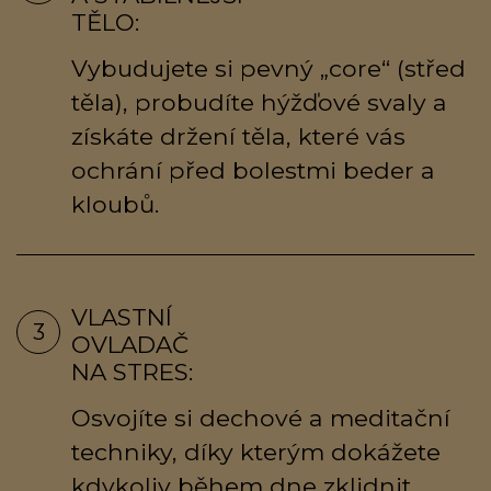
TĚLO:
Vybudujete si pevný „core“ (střed
těla), probudíte hýžďové svaly a
získáte držení těla, které vás
ochrání před bolestmi beder a
kloubů.
VLASTNÍ
3
OVLADAČ
NA STRES:
Osvojíte si dechové a meditační
techniky, díky kterým dokážete
kdykoliv během dne zklidnit