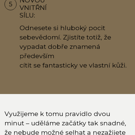
NOVOU
5
VNITŘNÍ
SÍLU:
Odnesete si hluboký pocit
sebevědomí. Zjistíte totiž, že
vypadat dobře znamená
především
cítit se fantasticky ve vlastní kůži.
Využijeme k tomu pravidlo dvou
minut – uděláme začátky tak snadné,
že nebude možné selhat a nezažijete