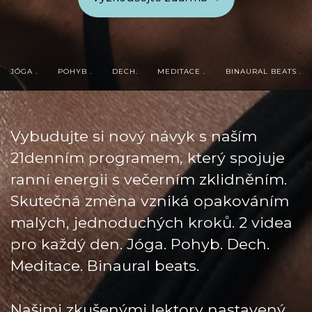
JÓGA .
POHYB .
DECH.
MEDITACE .
BINAURAL BEATS .
Vybudujte si nový návyk s naším
21denním programem, který spojuje
ranní energii s večerním zklidněním.
Skutečná změna vzniká opakováním
malých, jednoduchých kroků. 2 videa
pro každý den. Jóga. Pohyb. Dech.
Meditace. Binaural beats.
Našimi zkušenými lektory nastavený