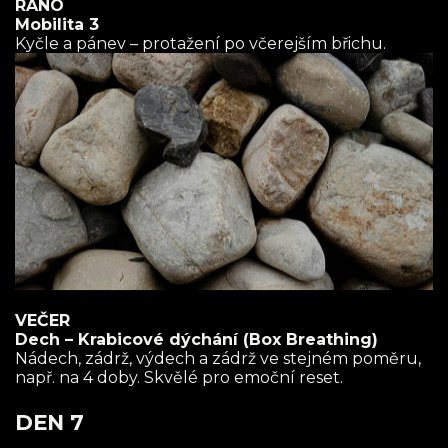
RÁNO
Mobilita 3
Kyčle a pánev – protažení po včerejším břichu.
VEČER
Dech – Krabicové dýchání (Box Breathing)
Nádech, zádrž, výdech a zádrž ve stejném poměru,
např. na 4 doby. Skvělé pro emoční reset.
DEN 7