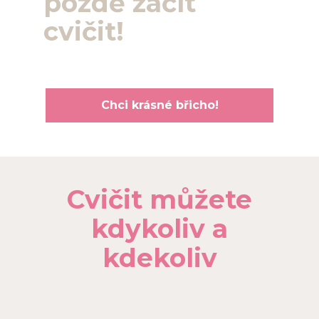
pozdě začít
cvičit!
Chci krásné břicho!
Cvičit můžete
kdykoliv a
kdekoliv