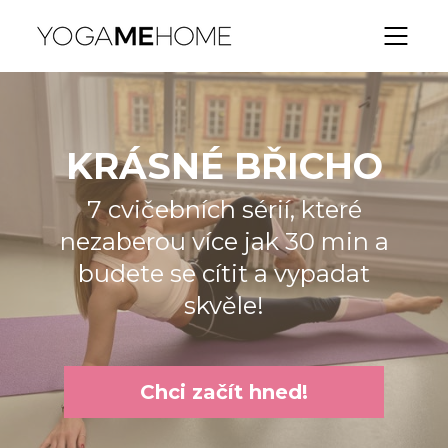
KRÁSNÉ BŘICHO
7 cvičebních sérií, které
nezaberou více jak 30 min a
budete se cítit a vypadat
skvěle!
Chci začít hned!