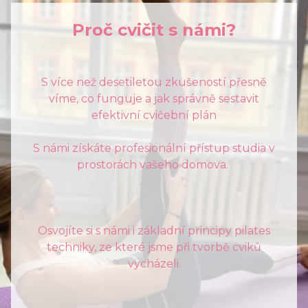
Proč cvičit s námi?
S více než desetiletou zkušeností přesně
víme, co funguje a jak správně sestavit
efektivní cvičební plán
S námi získáte profesionální přístup studia v
prostorách vašeho domova.
Osvojíte si s námi i základní principy pilates
techniky, ze které jsme při tvorbě cviků
vycházeli.