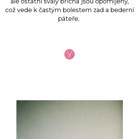
ale ostatní svaly břicha jsou opomíjeny,
což vede k častým bolestem zad a bederní
páteře.