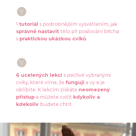
1
tutoriál
s podrobnějším vysvětlením, jak
správně nastavit
tělo při posilování břicha
s
praktickou ukázkou cviků
6 ucelených lekcí
s pečlivě vybranými
cviky, které víme, že
fungují
a vy si je
oblíbíte. K lekcím získáte
neomezený
přístup
a můžete cvičit
kdykoliv a
kdekoliv
budete chtít.