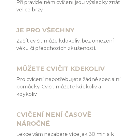
Při p
ravidelném cvičení jsou výsledky znát
velice brzy.
JE PRO VŠECHNY
Začít cvičit může kdokoliv, bez omezení
věku či předchozích zkušeností.
MŮŽETE CVIČIT KDEKOLIV
Pro cvičení nepotřebujete žádné speciální
pomůcky. Cvičit můžete kdekoliv a
kdykoliv.
CVIČENÍ NENÍ ČASOVĚ
NÁROČNÉ
Lekce vám nezabere více jak 30 min a k