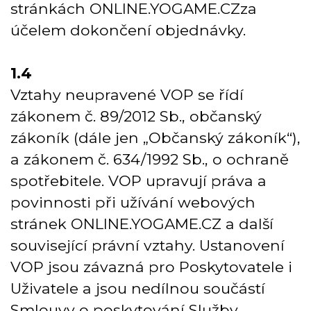
stránkách
ONLINE.YOGAME.CZ
za
účelem dokončení objednávky.
1.4
Vztahy neupravené VOP se řídí
zákonem č. 89/2012 Sb., občanský
zákoník (dále jen „Občanský zákoník“),
a zákonem č. 634/1992 Sb., o ochraně
spotřebitele. VOP upravují práva a
povinnosti při užívání webových
stránek
ONLINE.YOGAME.CZ
a další
související právní vztahy. Ustanovení
VOP jsou závazná pro Poskytovatele i
Uživatele a jsou nedílnou součástí
Smlouvy o poskytování Služby.