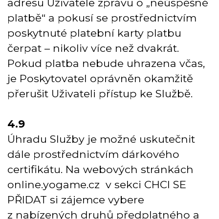
adresu Uživatele zprávu o „neúspěšné
platbě“ a pokusí se prostřednictvím
poskytnuté platební karty platbu
čerpat – nikoliv více než dvakrát.
Pokud platba nebude uhrazena včas,
je Poskytovatel oprávněn okamžitě
přerušit Uživateli přístup ke Službě.
4.9
Úhradu Služby je možné uskutečnit
dále prostřednictvím dárkového
certifikátu. Na webových stránkách
online.yogame.cz v sekci CHCI SE
PŘIDAT si zájemce vybere
z nabízených druhů předplatného a