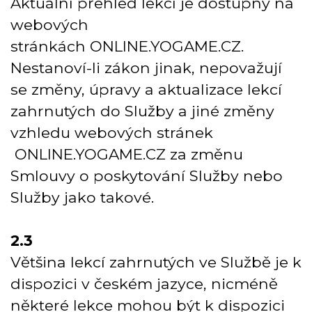
Aktuální přehled lekcí je dostupný na
webových
stránkách
ONLINE.YOGAME.CZ
.
Nestanoví-li zákon jinak, nepovažují
se změny, úpravy a aktualizace lekcí
zahrnutých do Služby a jiné změny
vzhledu webových stránek
ONLINE.YOGAME.CZ
za změnu
Smlouvy o poskytování Služby nebo
Služby jako takové.
2.3
Většina lekcí zahrnutých ve Službě je k
dispozici v českém jazyce, nicméně
některé lekce mohou být k dispozici