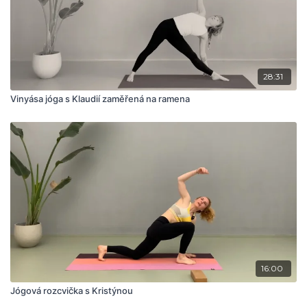
28:31
Vinyása jóga s Klaudií zaměřená na ramena
16:00
Jógová rozcvička s Kristýnou