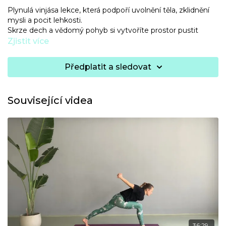
Plynulá vinjása lekce, která podpoří uvolnění těla, zklidnění
mysli a pocit lehkosti.
Skrze dech a vědomý pohyb si vytvoříte prostor pustit
napětí a obnovit přirozenou energii v těle.
Zjistit více
Zaměříte se na fascie — pojivovou síť, která ovlivňuje
Předplatit a sledovat
pružnost, mobilitu i držení těla. Jemné sekvence pomohou
fascie hydratovat, uvolnit a vrátit tělu volnost v pohybu,
zejména v oblasti kyčlí a ramen.
Související videa
Lekce je ideální, pokud se chcete cítit pružněji, lehčeji a
volněji ve svém těle.
36:29