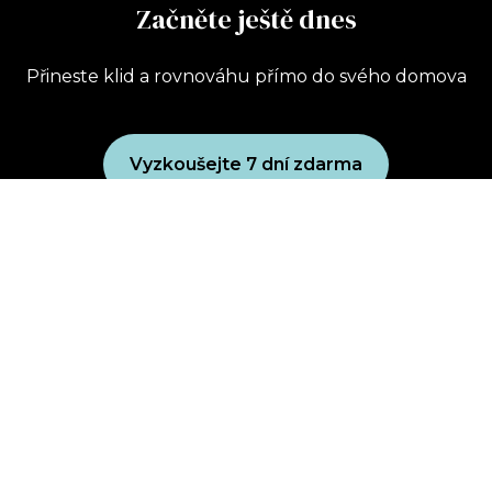
Začněte ještě dnes
Přineste klid a rovnováhu přímo do svého domova
Vyzkoušejte 7 dní zdarma
Uplatnit dárkový poukaz
Koupit dárkový poukaz
Zásady ochrany osobních údajů
Obchodní podmínky
wellbeing club