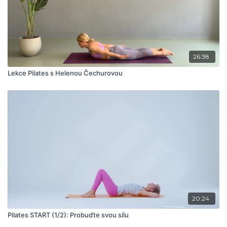
26:38
Lekce Pilates s Helenou Čechurovou
20:24
Pilates START (1/2): Probuďte svou sílu