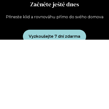
Začněte ještě dnes
Přineste klid a rovnováhu přímo do svého domova
Vyzkoušejte 7 dní zdarma
Uplatnit dárkový poukaz
Koupit dárkový poukaz
Zásady ochrany osobních údajů
Obchodní podmínky
wellbeing club