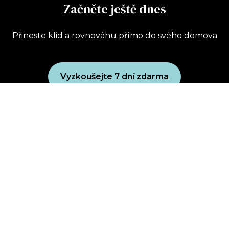
Začněte ještě dnes
Přineste klid a rovnováhu přímo do svého domova
Vyzkoušejte 7 dní zdarma
Uplatnit dárkový poukaz
Koupit dárkový poukaz
Zásady ochrany osobních údajů
Obchodní podmínky
wellbeing club