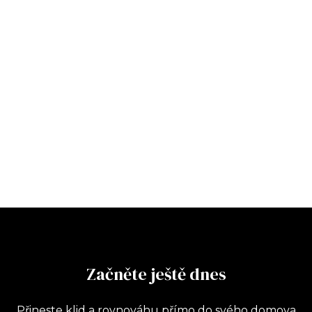
Začněte ještě dnes
Přineste klid a rovnováhu přímo do svého domova