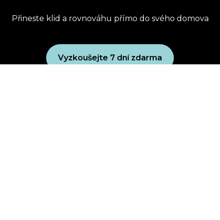
Přineste klid a rovnováhu přímo do svého domova
Vyzkoušejte 7 dní zdarma
Uplatnit dárkový poukaz
Koupit dárkový poukaz
Zásady ochrany osobních údajů
Obchodní podmínky
wellbeing club
Powered by Uscreen