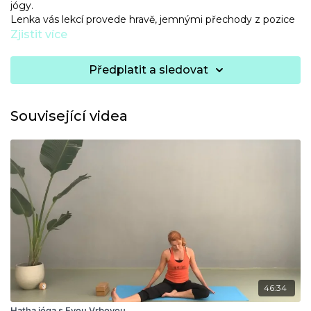
jógy.
Lenka vás lekcí provede hravě, jemnými přechody z pozice
do pozice.
Zjistit více
Předplatit a sledovat
Související videa
46:34
Hatha jóga s Evou Vrbovou