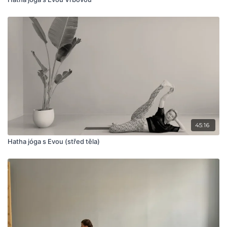
45:16
Hatha jóga s Evou (střed těla)