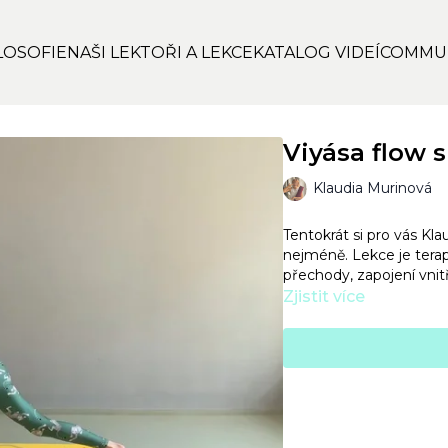
LOSOFIE
NAŠI LEKTOŘI A LEKCE
KATALOG VIDEÍ
COMMU
Viyása flow s
Klaudia Murinová
Tentokrát si pro vás Kla
nejméně. Lekce je terap
přechody, zapojení vnitř
Zjistit více