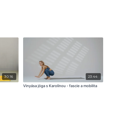
30:16
23:44
Vinyása jóga s Karolínou - fascie a mobilita