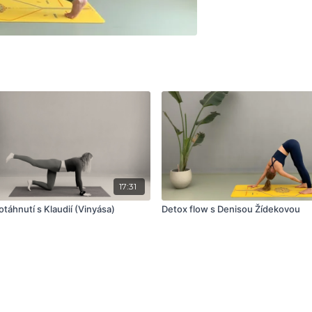
17:31
táhnutí s Klaudií (Vinyása)
Detox flow s Denisou Žídekovou