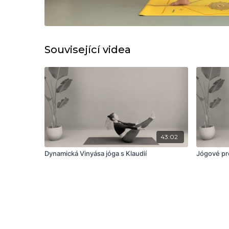
Související videa
43:02
Dynamická Vinyása jóga s Klaudií
Jógové pro