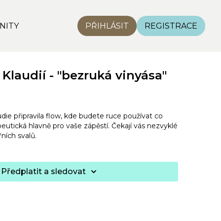
NITY
PŘIHLÁSIT
REGISTRACE
 Klaudií - "bezruká vinyása"
udie připravila flow, kde budete ruce používat co
eutická hlavně pro vaše zápěstí. Čekají vás nezvyklé
ních svalů.
Předplatit a sledovat