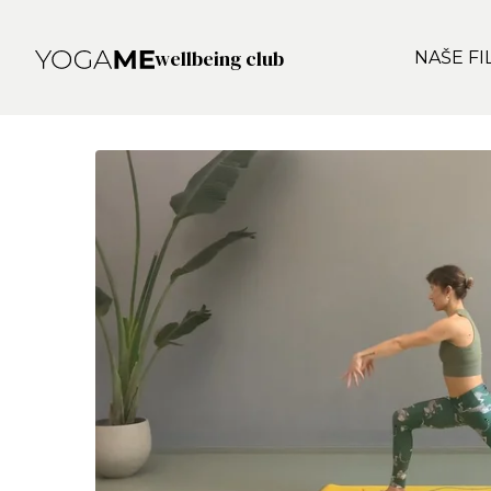
wellbeing club
NAŠE FI