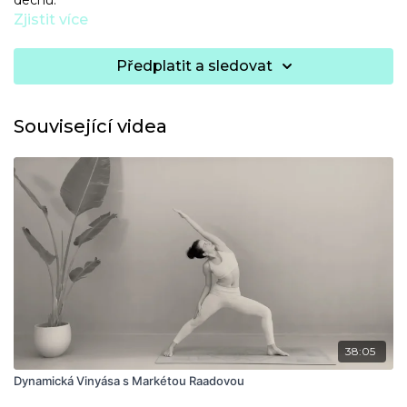
dechu.
Zjistit více
Předplatit a sledovat
Související videa
38:05
Dynamická Vinyása s Markétou Raadovou