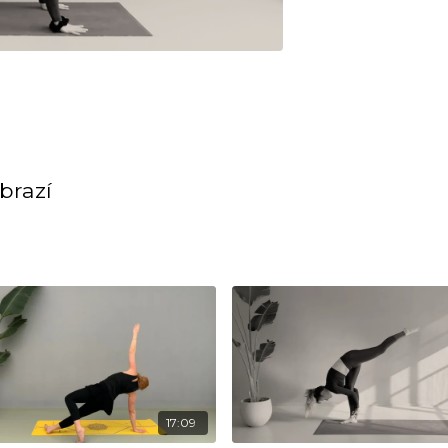
brazí
17:09