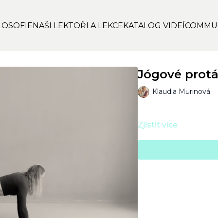
LOSOFIE
NAŠI LEKTOŘI A LEKCE
KATALOG VIDEÍ
COMMU
Jógové protá
Klaudia Murinová
Zjistit více