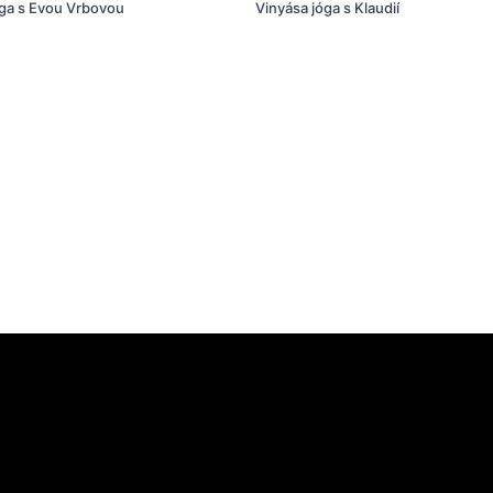
óga s Evou Vrbovou
Vinyása jóga s Klaudií