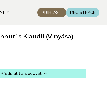
NITY
PŘIHLÁSIT
REGISTRACE
hnutí s Klaudií (Vinyása)
Předplatit a sledovat