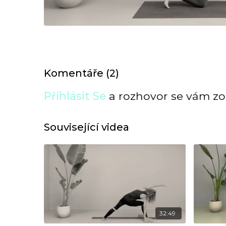
Komentáře (
2
)
Přihlásit Se
a rozhovor se vám zo
Související videa
32:49