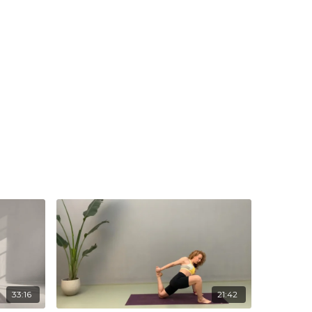
33:16
21:42