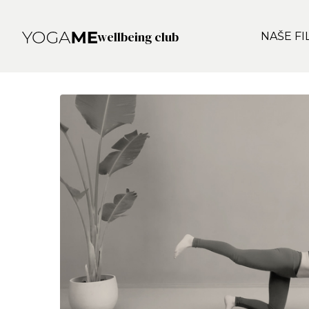
wellbeing club
NAŠE FI