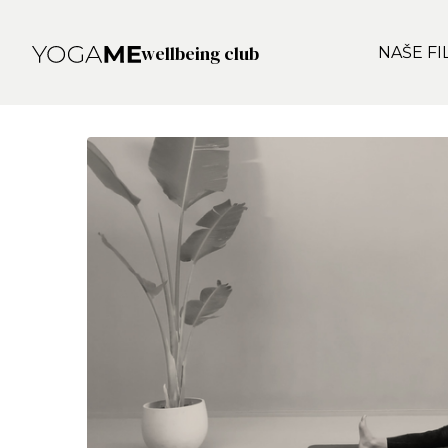
wellbeing club
NAŠE FI