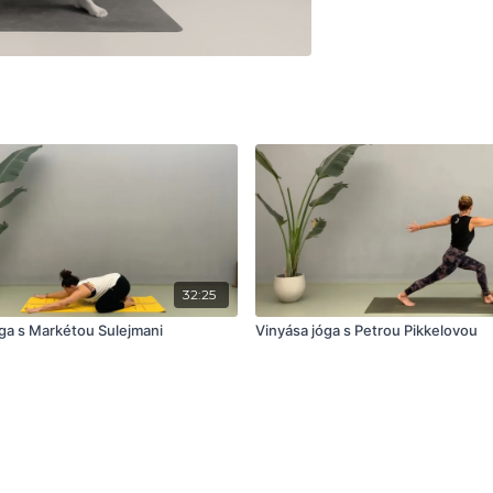
32:25
ga s Markétou Sulejmani
Vinyása jóga s Petrou Pikkelovou