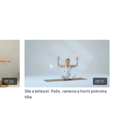
27:22
09:11
Síla a lehkost: Paže, ramena a horní polovina
těla