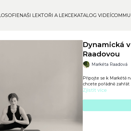
LOSOFIE
NAŠI LEKTOŘI A LEKCE
KATALOG VIDEÍ
COMMU
Dynamická vi
Raadovou
Markéta Raadová
Připojte se k Markétě n
chcete pořádně zahřát a
Zjistit více