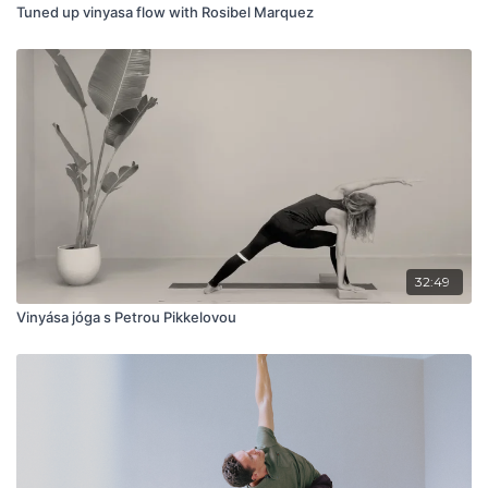
Tuned up vinyasa flow with Rosibel Marquez
32:49
Vinyása jóga s Petrou Pikkelovou