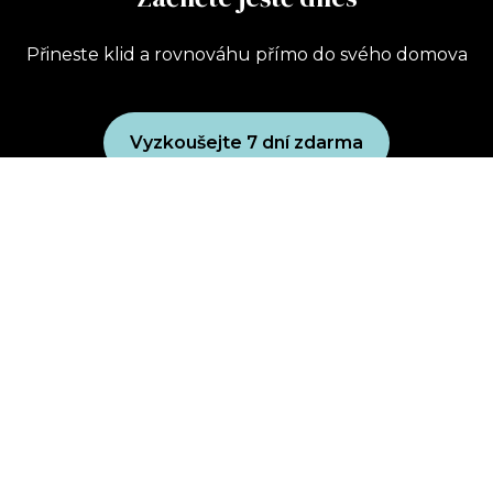
Přineste klid a rovnováhu přímo do svého domova
Vyzkoušejte 7 dní zdarma
Uplatnit dárkový poukaz
Koupit dárkový poukaz
Zásady ochrany osobních údajů
Obchodní podmínky
wellbeing club
Powered by Uscreen