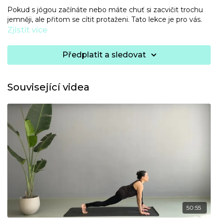
Pokud s jógou začínáte nebo máte chuť si zacvičit trochu
jemněji, ale přitom se cítit protaženi. Tato lekce je pro vás.
Zjistit více
Předplatit a sledovat
Související videa
50:55