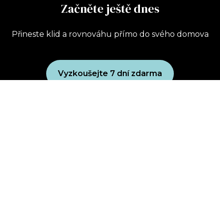
Začněte ještě dnes
Přineste klid a rovnováhu přímo do svého domova
Vyzkoušejte 7 dní zdarma
Uplatnit dárkový poukaz
Koupit dárkový poukaz
Zásady ochrany osobních údajů
Obchodní podmínky
wellbeing club