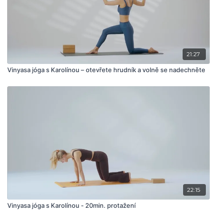
21:27
Vinyasa jóga s Karolínou – otevřete hrudník a volně se nadechněte
22:15
Vinyasa jóga s Karolínou - 20min. protažení