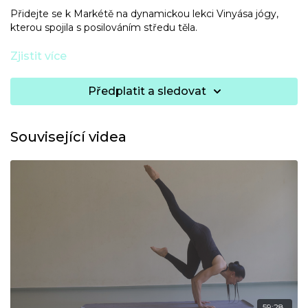
Přidejte se k Markétě na dynamickou lekci Vinyása jógy,
kterou spojila s posilováním středu těla.
Na lekci nejsou potřeba žádné pomůcky.
Zjistit více
Předplatit a sledovat
Související videa
59:28