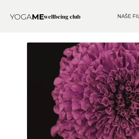
wellbeing club
NAŠE FI