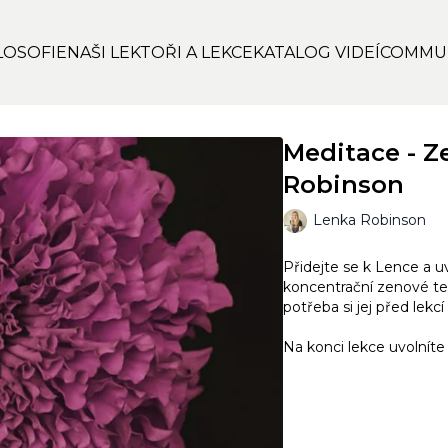
LOSOFIE
NAŠI LEKTOŘI A LEKCE
KATALOG VIDEÍ
COMMU
Meditace - Z
Robinson
Lenka Robinson
Přidejte se k Lence a 
koncentrační zenové te
potřeba si jej před lekcí 
Na konci lekce uvolníte 