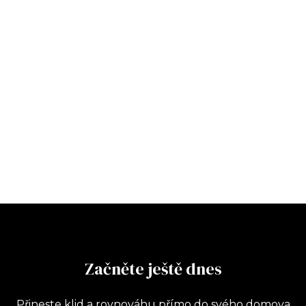
Začněte ještě dnes
Přineste klid a rovnováhu přímo do svého domova