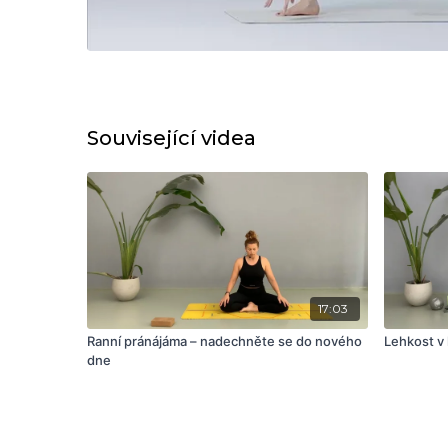
Související videa
17:03
Ranní pránájáma – nadechněte se do nového
Lehkost v k
dne