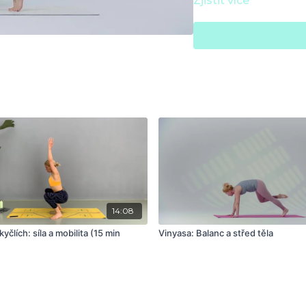
Zjistit více
14:08
yčlích: síla a mobilita (15 min
Vinyasa: Balanc a střed těla