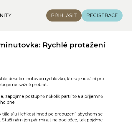
NITY
PŘIHLÁSIT
REGISTRACE
minutovka: Rychlé protažení
tuhle desetiminutovou rychlovku, která je ideální pro
ebujeme svižně probrat.
 zapojíme postupně několik partií těla a příjemně
ho dne.
 těla sílu i lehkost hned po probuzení, abychom se
pe. Stačí nám jen pár minut na podložce, tak pojďme