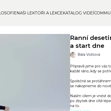
LOSOFIE
NAŠI LEKTOŘI A LEKCE
KATALOG VIDEÍ
COMMU
Ranní deseti
a start dne
Bára Voštová
Připravili jsme pro vás 
každé ráno, kdy se potř
Společně se protáhneme,
se nakopneme do nové
Naším cílem je vnést do
po zbytek dne cítili lé
na to.