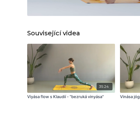
Související videa
35:24
Viyása flow s Klaudií - "bezruká vinyása"
Vinása jóg