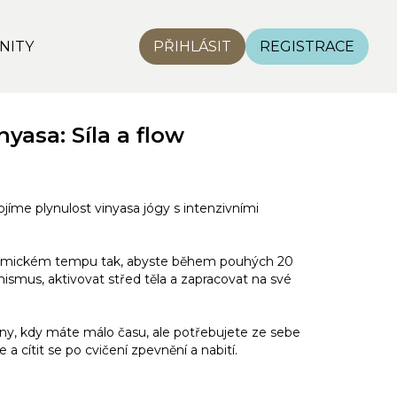
NITY
PŘIHLÁSIT
REGISTRACE
yasa: Síla a flow
ojíme plynulost vinyasa jógy s intenzivními
amickém tempu tak, abyste během pouhých 20
nismus, aktivovat střed těla a zapracovat na své
 dny, kdy máte málo času, ale potřebujete ze sebe
 cítit se po cvičení zpevnění a nabití.