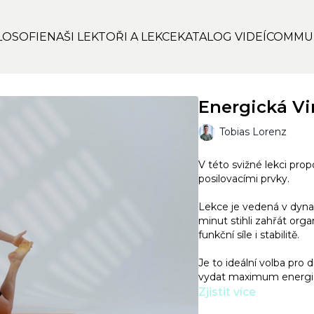
LOSOFIE
NAŠI LEKTOŘI A LEKCE
KATALOG VIDEÍ
COMMU
Energická Vin
Tobias Lorenz
V této svižné lekci prop
posilovacími prvky.
Lekce je vedená v dyn
minut stihli zahřát orga
funkční síle i stabilitě.
Je to ideální volba pro
vydat maximum energie a
Zjistit více