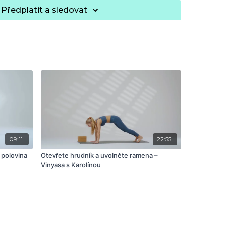
Předplatit a sledovat
09:11
22:55
 polovina
Otevřete hrudník a uvolněte ramena –
Vinyasa s Karolínou